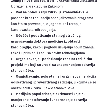
zemlji i inostranstvu
, u svrhu ostvarivanja djelatnosti
Udruženja, u skladu sa Zakonom.
Rad na poboljšanju zdravlja stanovništva
, a
posebno kroz realizaciju specijalizovanih programa
kao što su prevencija, dijagnostika i terapija
kardiovaskularnih oboljenja.
Učešće i podsticanje stalnog stručnog
usavršavanja doktora medicine iz oblasti
kardiologije
, kako u pogledu usvajanja novih znanja,
tako i u primjeni i radu sa novim tehnologijama.
Organizovanje i podsticanje rada na različitim
projektima koji su u vezi sa unapređenjem zdravlja
stanovništva.
Osmišljavanje, pokretanje i organizovanje akcija
edukativnog i preventivnog sadržaja
, u kojima će se
obezbijediti široko učešće stanovništva.
Medijsko popularisanje aktivnosti koje su
usmjerene na očuvanje i unapređenje zdravlja
stanovništva.